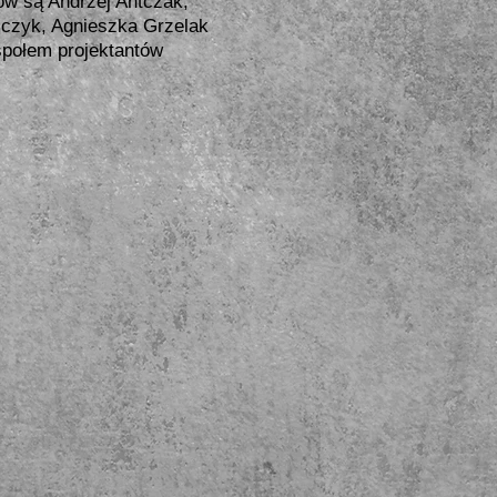
ów są Andrzej Antczak,
lczyk, Agnieszka Grzelak
połem projektantów