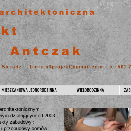
architektoniczna
ekt
j Antczak
00 Sieradz
biuro.a3projekt@gmail.com
tel.501 
 MIESZKANIOWA JEDNORODZINNA
WIELORODZINNA
ZA
 architektonicznym
wym działającym od 2003 r.
ekty zabudowy :
y i przebudowy domów