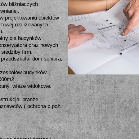
nków bliźniaczych
ewnianej.
w projektowaniu obiektów
letowej realizowanych
u.
ekty dla budynków
onserwatora oraz nowych
 siedziby firm.
 przedszkola, dom seniora,
 i zespołów budynków
6600m2
ybuny, wieże widokowe.
nstrukcja, branże
zoznawców ( ochrona p.poż,