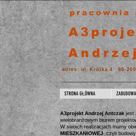
pracownia 
A3proj
Andrze
adres: ul. Krótka 4 98-2
STRONA GŁÓWNA
ZABUDOWA
A3projekt Andrzej Antczak
jest
wielobranżowym biurem projekto
W swoich realizacjach mamy obi
MIESZKANIOWEJ
- czyli budow