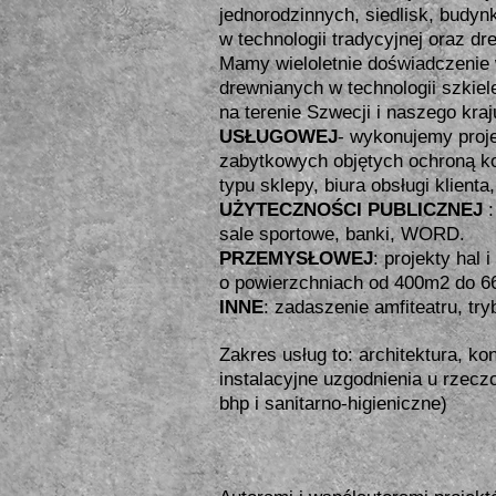
jednorodzinnych, siedlisk, budy
w technologii tradycyjnej oraz dr
Mamy wieloletnie doświadczenie 
drewnianych w technologii szkie
na terenie Szwecji i naszego kraj
USŁUGOWEJ
- wykonujemy proj
zabytkowych objętych ochroną k
typu sklepy, biura obsługi klienta,
UŻYTECZNOŚCI PUBLICZNEJ
:
sale sportowe, banki, WORD.
PRZEMYSŁOWEJ
: projekty hal
o powierzchniach od 400m2 do 
INNE
: zadaszenie amfiteatru, tr
Zakres usług to: architektura, ko
instalacyjne uzgodnienia u rzec
bhp i sanitarno-higieniczne)